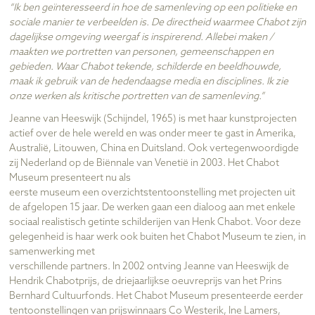
“Ik ben geïnteresseerd in hoe de samenleving op een politieke en
sociale manier te verbeelden is. De directheid waarmee Chabot zijn
dagelijkse omgeving weergaf is inspirerend. Allebei maken /
maakten we portretten van personen, gemeenschappen en
gebieden. Waar Chabot tekende, schilderde en beeldhouwde,
maak ik gebruik van de hedendaagse media en disciplines. Ik zie
onze werken als kritische portretten van de samenleving.”
Jeanne van Heeswijk (Schijndel, 1965) is met haar kunstprojecten
actief over de hele wereld en was onder meer te gast in Amerika,
Australië, Litouwen, China en Duitsland. Ook vertegenwoordigde
zij Nederland op de Biënnale van Venetië in 2003. Het Chabot
Museum presenteert nu als
eerste museum een overzichtstentoonstelling met projecten uit
de afgelopen 15 jaar. De werken gaan een dialoog aan met enkele
sociaal realistisch getinte schilderijen van Henk Chabot. Voor deze
gelegenheid is haar werk ook buiten het Chabot Museum te zien, in
samenwerking met
verschillende partners. In 2002 ontving Jeanne van Heeswijk de
Hendrik Chabotprijs, de driejaarlijkse oeuvreprijs van het Prins
Bernhard Cultuurfonds. Het Chabot Museum presenteerde eerder
tentoonstellingen van prijswinnaars Co Westerik, Ine Lamers,