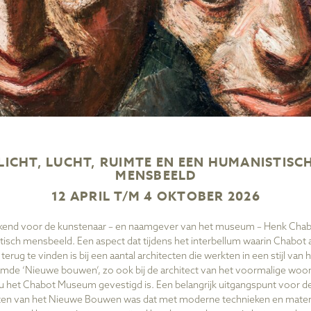
LICHT, LUCHT, RUIMTE EN EEN HUMANISTISC
MENSBEELD
12 APRIL T/M 4 OKTOBER 2026
end voor de kunstenaar – en naamgever van het museum – Henk Chabo
isch mensbeeld. Een aspect dat tijdens het interbellum waarin Chabot a
terug te vinden is bij een aantal architecten
die werkten in een stijl van 
mde ‘Nieuwe bouwen’
, zo ook bij de architect van het voormalige woo
u het Chabot Museum gevestigd is.
Een belangrijk uitgangspunt voor d
cten van het Nieuwe Bouwen was dat met moderne technieken en mater