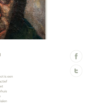
H
t is een
ctief
het
nhuis
e
ialen