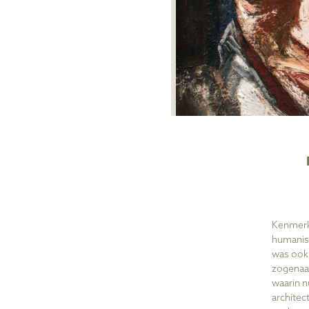
Kenmerk
humanist
was ook 
zogenaa
waarin n
archite