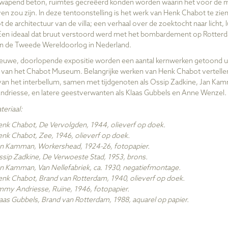
ewapend beton, ruimtes gecreëerd konden worden waarin het voor de
ven zou zijn.
In deze tentoonstelling
is het werk
van
Henk Chabot
te zien
ot de
architectuur van de villa
;
een verhaal over de zoektocht naar licht, 
Een ideaal dat bruut verstoor
d
werd met het bombardement op Rotterd
an de Tweede Wereldoorlog in Nederland.
ieuwe, doorlopende expositie worden een aantal kernwerken getoond u
e van het Chabot Museum. Belangrijke werken van Henk Chabot vertelle
van het interbellum, samen met tijdgenoten als Ossip Zadkine, Jan Ka
riesse, en latere geestverwanten als Klaas Gubbels en Anne Wenzel.
eriaal:
enk Chabot,
De Vervolgden
, 1944, olieverf op doek.
enk Chabot, Zee,
1946, olieverf op doek.
n Kamman, Workershead, 1924-26, fotopapier.
sip Zadkine,
De Verwoeste Stad, 1953, brons.
an Kamman,
Van Nellefabriek, ca. 1930, negatiefmontage.
enk Chabot,
Brand van Rotterdam
,
1940, olieverf op doek.
mmy Andriesse,
Ruïne, 1946, fotopapier.
aas Gubbels,
Brand van Rotterdam
, 1988, aquarel op papier.