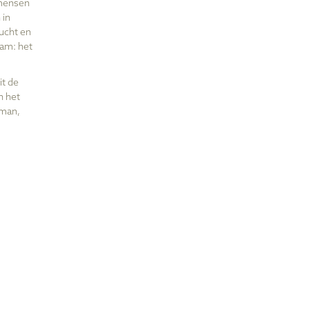
 mensen
 in
lucht en
am: het
it de
n het
mman,