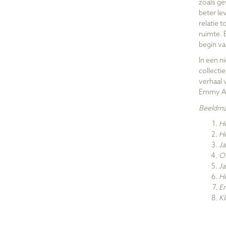
zoals g
beter le
relatie t
ruimte. 
begin v
In een n
collecti
verhaal 
Emmy And
Beeldmat
H
H
Ja
Os
J
H
E
Kl