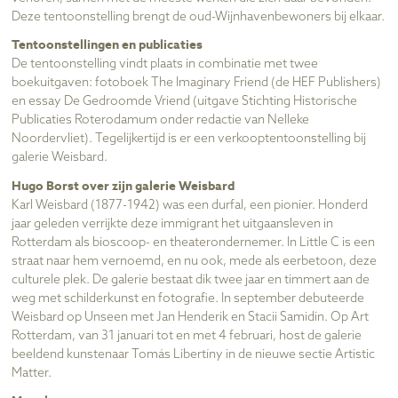
Deze tentoonstelling brengt de oud-Wijnhavenbewoners bij elkaar.
Tentoonstellingen en publicaties
De tentoonstelling vindt plaats in combinatie met twee
boekuitgaven: fotoboek The Imaginary Friend (de HEF Publishers)
en essay De Gedroomde Vriend (uitgave Stichting Historische
Publicaties Roterodamum onder redactie van Nelleke
Noordervliet). Tegelijkertijd is er een verkooptentoonstelling bij
galerie Weisbard.
Hugo Borst over zijn galerie Weisbard
Karl Weisbard (1877-1942) was een durfal, een pionier. Honderd
jaar geleden verrijkte deze immigrant het uitgaansleven in
Rotterdam als bioscoop- en theaterondernemer. In Little C is een
straat naar hem vernoemd, en nu ook, mede als eerbetoon, deze
culturele plek. De galerie bestaat dik twee jaar en timmert aan de
weg met schilderkunst en fotografie. In september debuteerde
Weisbard op Unseen met Jan Henderik en Stacii Samidin. Op Art
Rotterdam, van 31 januari tot en met 4 februari, host de galerie
beeldend kunstenaar Tomás Libertíny in de nieuwe sectie Artistic
Matter.