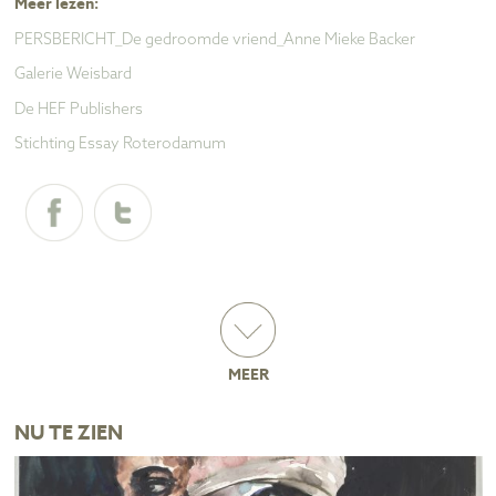
Meer lezen:
PERSBERICHT_De gedroomde vriend_Anne Mieke Backer
Galerie Weisbard
De HEF Publishers
Stichting Essay Roterodamum
MEER
NU TE ZIEN