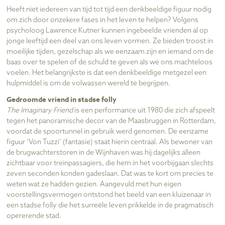
Heeft niet iedereen van tijd tot tijd een denkbeeldige figuur nodig
om zich door onzekere fases in het leven te helpen? Volgens
psycholoog Lawrence Kutner kunnen ingebeelde vrienden al op
jonge leeftijd een deel van ons leven vormen. Ze bieden troost in
moeilijke tijden, gezelschap als we eenzaam zijn en iemand om de
baas over te spelen of de schuld te geven als we ons machteloos
voelen. Het belangrijkste is dat een denkbeeldige metgezel een
hulpmiddel is om de volwassen wereld te begrijpen.
Gedroomde vriend in stadse folly
The Imaginary Friend
is een performance uit 1980 die zich afspeelt
tegen het panoramische decor van de Maasbruggen in Rotterdam,
voordat de spoortunnel in gebruik werd genomen. De eenzame
figuur ‘Von Tuzzi’ (fantasie) staat hierin centraal. Als bewoner van
de brugwachterstoren in de Wijnhaven was hij dagelijks alleen
zichtbaar voor treinpassagiers, die hem in het voorbijgaan slechts
zeven seconden konden gadeslaan. Dat was te kort om precies te
weten wat ze hadden gezien. Aangevuld met hun eigen
voorstellingsvermogen ontstond het beeld van een kluizenaar in
een stadse folly die het surreële leven prikkelde in de pragmatisch
opererende stad.