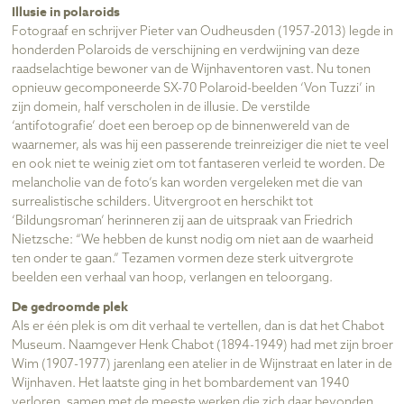
Illusie in polaroids
Fotograaf en schrijver Pieter van Oudheusden (1957-2013) legde in
honderden Polaroids de verschijning en verdwijning van deze
raadselachtige bewoner van de Wijnhaventoren vast. Nu tonen
opnieuw gecomponeerde SX-70 Polaroid-beelden ‘Von Tuzzi’ in
zijn domein, half verscholen in de illusie. De verstilde
‘antifotografie’ doet een beroep op de binnenwereld van de
waarnemer, als was hij een passerende treinreiziger die niet te veel
en ook niet te weinig ziet om tot fantaseren verleid te worden. De
melancholie van de foto’s kan worden vergeleken met die van
surrealistische schilders. Uitvergroot en herschikt tot
‘Bildungsroman’ herinneren zij aan de uitspraak van Friedrich
Nietzsche: “We hebben de kunst nodig om niet aan de waarheid
ten onder te gaan.” Tezamen vormen deze sterk uitvergrote
beelden een verhaal van hoop, verlangen en teloorgang.
De gedroomde plek
Als er één plek is om dit verhaal te vertellen, dan is dat het Chabot
Museum. Naamgever Henk Chabot (1894-1949) had met zijn broer
Wim (1907-1977) jarenlang een atelier in de Wijnstraat en later in de
Wijnhaven. Het laatste ging in het bombardement van 1940
verloren, samen met de meeste werken die zich daar bevonden.