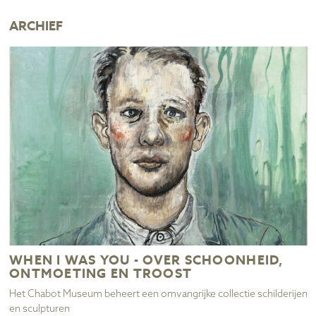
ARCHIEF
WHEN I WAS YOU - OVER SCHOONHEID,
ONTMOETING EN TROOST
Het Chabot Museum beheert een omvangrijke collectie schilderijen
en sculpturen