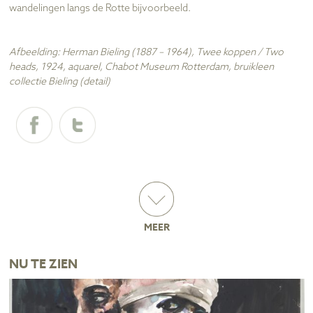
wandelingen langs de Rotte bijvoorbeeld.
Afbeelding: Herman Bieling (1887 – 1964), Twee koppen / Two
heads, 1924, aquarel, Chabot Museum Rotterdam, bruikleen
collectie Bieling (detail)
MEER
NU TE ZIEN