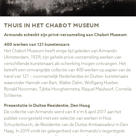
THUIS IN HET CHABOT MUSEUM
Armando schenkt zijn privé-verzameling aan Chabot Museum
400 werken van 121 kunstenaars
Het Chabot Museum heeft enige tijd geleden van Armando
(Amsterdam, 1929) zijn gehele privé-verzameling werken van
verschillende kunstenaars als schenking mogen ontvangen. Het
betreft een omvangrijke collectie van 400 werken op papier van de
hand van 121 – voornamelijk Nederlandse en Duitse- kunstenaars
waaronder Hannah van Bart, Walter Dahn, Wolfgang Hueber,
Ronald Noorman, Tjibbe Hooghiemstra, Raquel Maulwurf, Cornelia
Schleime.
Presentatie in Duitse Residentie, Den Haag
De collectie van Armando werd van 4 t/m 6 april 2017 aan het
publiek voorgesteld met een selectie van werken in Huis
Schuylenburch, de Residentie van de Duitse Ambassadeur in Den
Haag. In 2019 vindt ter gelegenheid van Armando’s negentigste