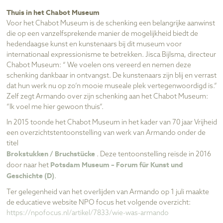
Thuis in het Chabot Museum
Voor het Chabot Museum is de schenking een belangrijke aanwinst
die op een vanzelfsprekende manier de mogelijkheid biedt de
hedendaagse kunst en kunstenaars bij dit museum voor
internationaal expressionisme te betrekken. Jisca Bijlsma, directeur
Chabot Museum: “ We voelen ons vereerd en nemen deze
schenking dankbaar in ontvangst. De kunstenaars zijn blij en verrast
dat hun werk nu op zo’n mooie museale plek vertegenwoordigd is.”
Zelf zegt Armando over zijn schenking aan het Chabot Museum:
”Ik voel me hier gewoon thuis”.
In 2015 toonde het Chabot Museum in het kader van 70 jaar Vrijheid
een overzichtstentoonstelling van werk van Armando onder de
titel
Brokstukken / Bruchstücke
. Deze tentoonstelling reisde in 2016
Potsdam Museum – Forum für Kunst und
door naar het
Geschichte (D)
.
Ter gelegenheid van het overlijden van Armando op 1 juli maakte
de educatieve website NPO focus het volgende overzicht:
https://npofocus.nl/artikel/7833/wie-was-armando