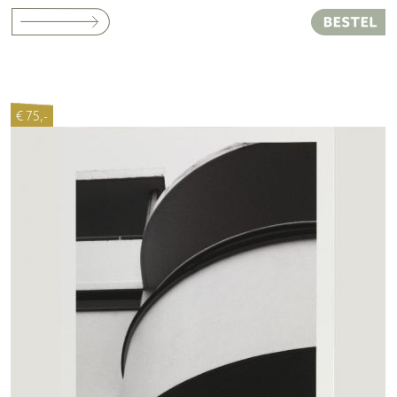
€ 75,-