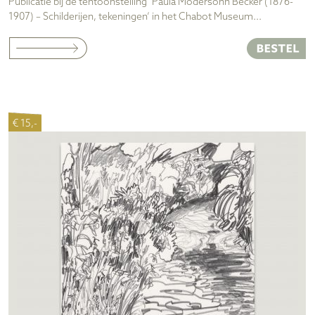
Publicatie bij de tentoonstelling ‘Paula Modersohn Becker (1876-
1907) – Schilderijen, tekeningen’ in het Chabot Museum...
€ 15,-