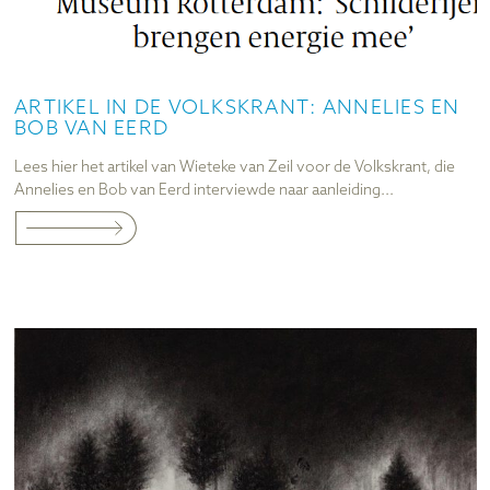
ARTIKEL IN DE VOLKSKRANT: ANNELIES EN
BOB VAN EERD
Lees hier het artikel van Wieteke van Zeil voor de Volkskrant, die
Annelies en Bob van Eerd interviewde naar aanleiding...