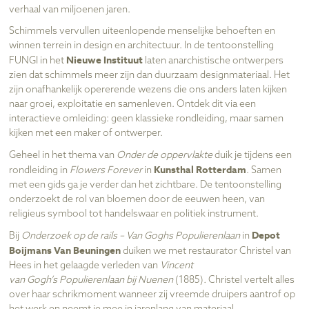
verhaal van miljoenen jaren.
Schimmels vervullen uiteenlopende menselijke behoeften en
winnen terrein in design en architectuur. In de tentoonstelling
Nieuwe Instituut
FUNGI in het
laten anarchistische ontwerpers
zien dat schimmels meer zijn dan duurzaam designmateriaal. Het
zijn onafhankelijk opererende wezens die ons anders laten kijken
naar groei, exploitatie en samenleven. Ontdek dit via een
interactieve omleiding: geen klassieke rondleiding, maar samen
kijken met een maker of ontwerper.
Geheel in het thema van
Onder de oppervlakte
duik je tijdens een
Kunsthal Rotterdam
rondleiding in
Flowers Forever
in
. Samen
met een gids ga je verder dan het zichtbare. De tentoonstelling
onderzoekt de rol van bloemen door de eeuwen heen, van
religieus symbool tot handelswaar en politiek instrument.
Depot
Bij
Onderzoek op de rails – Van Goghs Populierenlaan
in
Boijmans Van Beuningen
duiken we met restaurator Christel van
Hees in het gelaagde verleden van
Vincent
van Gogh’s Populierenlaan bij Nuenen
(1885)
.
Christel vertelt alles
over haar schrikmoment wanneer zij vreemde druipers aantrof op