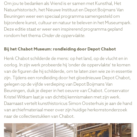
Om jou te bedanken als Vriend is er samen met Kunsthal, Het
Natuurhistorisch, het Nieuwe Instituut en Depot Boijmans Van
Beuningen weer een speciaal programma samengesteld om
bijzondere kunst, cultuur en natuur te beleven in het Museumpark.
Deze editie staat er weer een inspirerend programma gepland
rondom het thema
Onder de oppervlakte
.
Bij het Chabot Museum: rondleiding door Depot Chabot
Henk Chabot schilderde de mens: op het land, op de vlucht en in
oorlog. In zijn werk probeerde hij ‘onder de oppervlakte’ te komen
van de figuren die hij schilderde, om te laten zien wie ze in essentie
zijn. Tijdens een rondleiding door het gloednieuwe Depot Chabot,
gelegen op de vijfde verdieping van Depot Boijmans Van
Beuningen, duik je dieper in het oeuvre van Chabot. Conservator
Kristel Witkam laat je van dichtbij kennismaken met zijn werk.
Daarnaast vertelt kunsthistoricus Simon Oosterhuis je aan de hand
van archiefmateriaal meer over zijn huidige herkomstonderzoek
naar de collectiestukken van Chabot.