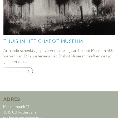
THUIS IN HET CHABOT MUSEUM
Armando schenkt zijn privé-verzameling aan Chabot Museum 400
werken van 121 kunstenaars Het Chabot Museum heeft enige tijd
geleden van...
ADRES
Museumpark 11
3015 CB Rotterdam