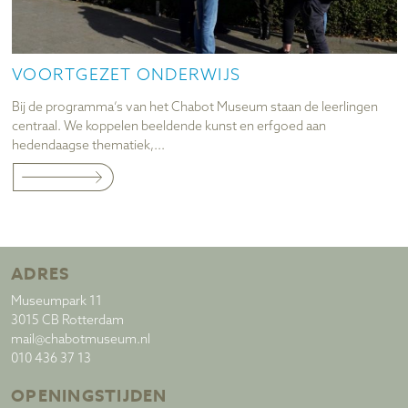
VOORTGEZET ONDERWIJS
Bij de programma’s van het Chabot Museum staan de leerlingen
centraal. We koppelen beeldende kunst en erfgoed aan
hedendaagse thematiek,...
ADRES
Museumpark 11
3015 CB Rotterdam
mail@chabotmuseum.nl
010 436 37 13
OPENINGSTIJDEN