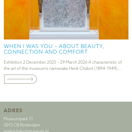
WHEN I WAS YOU – ABOUT BEAUTY,
CONNECTION AND COMFORT
Exhibition 2 December 2025 – 29 March 2026 A characteristic of
the art of the museum’s namesake Henk Chabot (1894-1949)...
ADRES
Museumpark 11
3015 CB Rotterdam
mail@chabotmuseum.nl