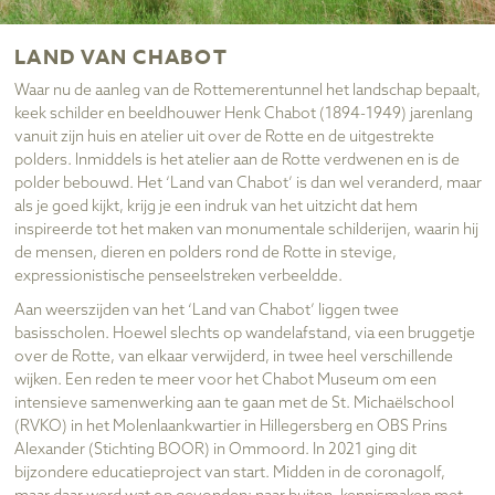
LAND VAN CHABOT
Waar nu de aanleg van de Rottemerentunnel het landschap bepaalt,
keek schilder en beeld­houwer Henk Chabot (1894-1949) jarenlang
vanuit zijn huis en atelier uit over de Rotte en de uitgestrekte
polders. lnmiddels is het atelier aan de Rotte verdwenen en is de
polder bebouwd. Het ‘Land van Chabot’ is dan wel veranderd, maar
als je goed kijkt, krijg je een indruk van het uitzicht dat hem
inspireerde tot het maken van monumentale schilderijen, waarin hij
de mensen, dieren en polders rond de Rotte in stevige,
expressionistische penseelstreken verbeeldde.
Aan weerszijden van het ‘Land van Chabot’ liggen twee
basisscholen. Hoewel slechts op wandelafstand, via een bruggetje
over de Rotte, van elkaar verwijderd, in twee heel verschillende
wijken. Een reden te meer voor het Chabot Museum om een
intensieve samenwerking aan te gaan met de St. Michaëlschool
(RVKO) in het Molenlaankwartier in Hillegersberg en OBS Prins
Alexander (Stichting BOOR) in Ommoord. In 2021 ging dit
bijzondere educatieproject van start. Midden in de coronagolf,